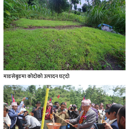
माङसेबुङमा कोदोको उत्पादन घट्दो