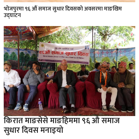
भोजपुरमा ९६ औं समाज सुधार दिवसको अवसरमा माङखिम
उद्घाटन
किरात माङसेसे माङहिममा ९६ औ समाज
सुधार दिवस मनाइयो