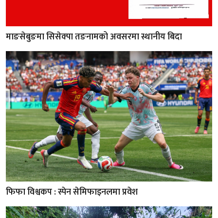
माङसेबुङमा सिसेक्पा तङनामको अवसरमा स्थानीय बिदा
फिफा विश्वकप : स्पेन सेमिफाइनलमा प्रवेश