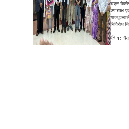
चक्र येक्त
उपाध्यक्ष 
याक्थुङबा
निर्विरोध न
१८ चैत