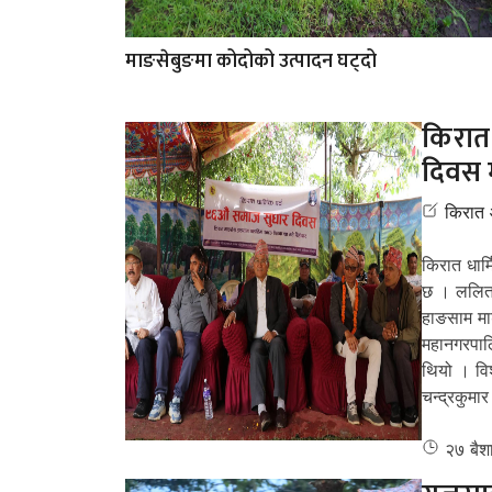
माङसेबुङमा कोदोको उत्पादन घट्दो
किरात
दिवस 
किरात
किरात धार्
छ । ललितप
हाङसाम मा
महानगरपालि
थियो । विश
चन्द्रकुमार
२७ बै