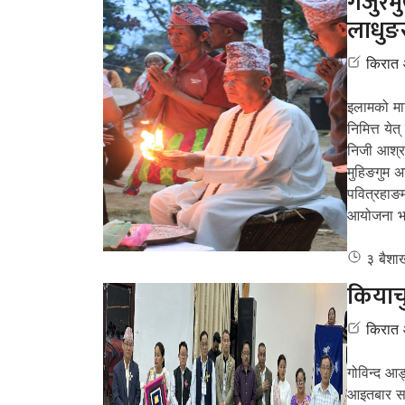
गजुरमु
लाधुङस
किरात
इलामको मा
निमित्त येत
निजी आश्रम
मुहिङगुम अ
पवित्रहाङम
आयोजना भ
३ बैशा
कियाचु
किरात
गोविन्द आङ
आइतबार साँ