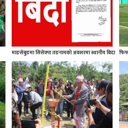
माङसेबुङमा सिसेक्पा तङनामको अवसरमा स्थानीय बिदा
फिफा