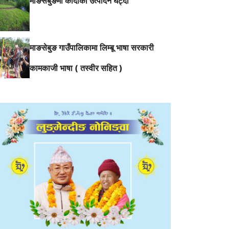
माङसेबुङमा कोदोको उत्पादन घट्दो
माङसेबुङ गाउँपालिकामा लिम्बू भाषा सरकारी
कामकाजी भाषा ( तस्वीर सहित )