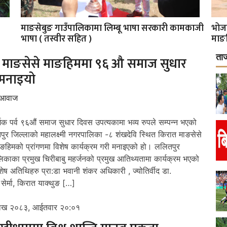
माङसेबुङ गाउँपालिकामा लिम्बू भाषा सरकारी कामकाजी
भोज
भाषा ( तस्वीर सहित )
माङ
ता
 माङसेसे माङहिममा ९६ औ समाज सुधार
मनाइयो
 आवाज
मिक पर्व ९६औं समाज सुधार दिवस उपत्यकामा भव्य रुपले सम्पन्न भएको
ुर जिल्लाको महालक्ष्मी नगरपालिका -८ शंखदेवि स्थित किरात माङसेसे
ङहिमको प्रांगणमा विशेष कार्यक्रम गरी मनाइएको हो। ललितपुर
काका प्रमुख चिरीबाबु महर्जनको प्रमुख आतिथ्यतामा कार्यक्रम भएको
ेष अतिथिहरु प्रा:डा भवानी शंकर अधिकारी , ज्योतिर्वीद डा.
 सेर्मा, किरात याक्थुङ […]
शाख २०८३, आईतवार २०:०१