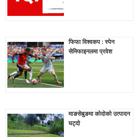
फिफा विश्वकप : स्पेन
सेमिफाइनलमा प्रवेश
माङसेबुङमा कोदोको उत्पादन
घट्दो