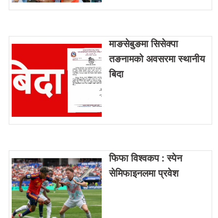
माङसेबुङमा सिसेक्पा
तङनामको अवसरमा स्थानीय
बिदा
फिफा विश्वकप : स्पेन
सेमिफाइनलमा प्रवेश