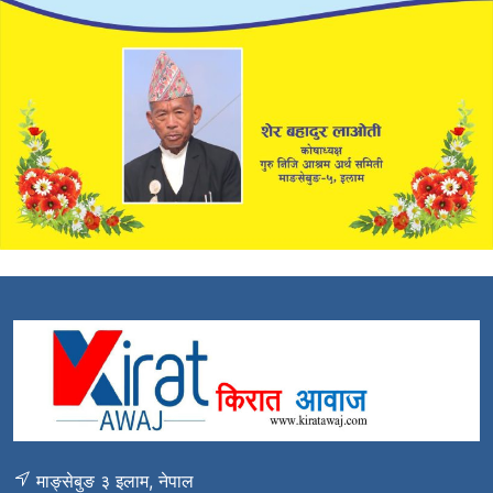
माङ्सेबुङ ३ इलाम, नेपाल