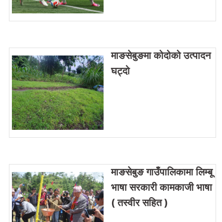
माङसेबुङमा कोदोको उत्पादन
घट्दो
माङसेबुङ गाउँपालिकामा लिम्बू
भाषा सरकारी कामकाजी भाषा
( तस्वीर सहित )