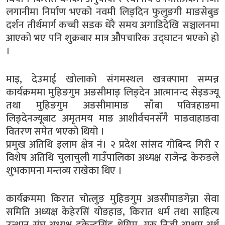
लगानीमा निर्माण भएको नवमी लिङ्दिन फुलुङगी माङसेबुङ
दर्शन तीर्थमार्ग कच्ची सडक धेरै समय अगाडिदेखि सञ्चालनमा
आएको भए पनि शुक्रबार मात्र ओैपचारिक उद्घाटन भएको हो
।
माइ, देउमाई खोलाको संगमस्थल खत्रक्पामा सम्पन्न
कार्यक्रममा मुहिङगुम अङसीमाङ् लिङ्देन आत्मानन्द सेइङज्यू
तथा मुहिङगुम अङसीमामाङ साँबा पवित्रहाङमा
लिङ्देनज्यूबाट अमृतमय माङ आशीर्वचनसँगै माङवाहाङवा
वितरण समेत भएको थियो ।
प्रमुख अतिथि इलाम क्षेत्र नं। २ प्रदेश सांसद गोबिन्द गिरी र
विशेष अतिथि चुलाचुली गाउँपालिका अध्यक्ष राजेन्द्र केरुङले
शुभकामना मन्तव्य राखेका थिए ।
कार्यक्रममा किरात चोत्लुङ मुहिङगुम अङसीमाङगेन्ना सेवा
समिति अध्यक्ष केहेरसिं योङहाङ, किरात धर्म तथा साहित्य