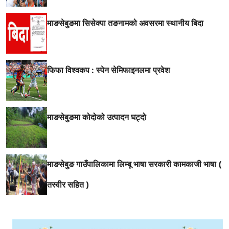
माङसेबुङमा सिसेक्पा तङनामको अवसरमा स्थानीय बिदा
फिफा विश्वकप : स्पेन सेमिफाइनलमा प्रवेश
माङसेबुङमा कोदोको उत्पादन घट्दो
माङसेबुङ गाउँपालिकामा लिम्बू भाषा सरकारी कामकाजी भाषा (
तस्वीर सहित )