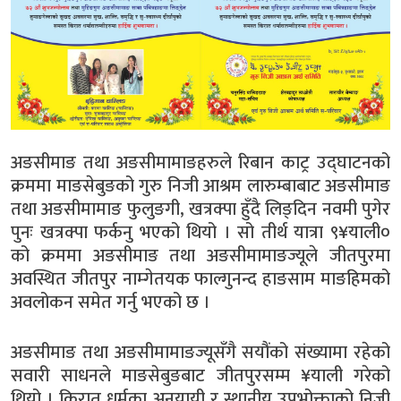
अङसीमाङ तथा अङसीमामाङहरुले रिबान काट्र उद्घाटनको
क्रममा माङसेबुङको गुरु निजी आश्रम लारुम्बाबाट अङसीमाङ
तथा अङसीमामाङ फुलुङगी, खत्रक्पा हुँदै लिङ्दिन नवमी पुगेर
पुनः खत्रक्पा फर्कनु भएको थियो । सो तीर्थ यात्रा ९¥याली०
को क्रममा अङसीमाङ तथा अङसीमामाङज्यूले जीतपुरमा
अवस्थित जीतपुर नाम्गेतयक फाल्गुनन्द हाङसाम माङहिमको
अवलोकन समेत गर्नु भएको छ ।
अङसीमाङ तथा अङसीमामाङज्यूसँगै सयौंको संख्यामा रहेको
सवारी साधनले माङसेबुङबाट जीतपुरसम्म ¥याली गरेको
थियो । किरात धर्मका अनुयायी र स्थानीय उपभोक्ताको निजी