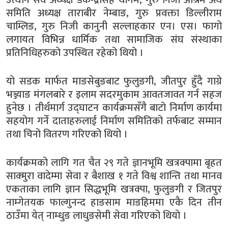
उत्थान संघ अध्यक्ष डकेन्द्रसिंह थेगिम, गुरु निजी आश्रम अर्थ
समिति अध्यक्ष ताराबीर नेम्बाङ, गुरु प्रवक्ता डिल्लीराम
चाम्लिङ, गुरु निजी कानुनी सल्लाहकार एन। एस। फागो
लगायत विभिन्न धार्मिक तथा सामाजिक संघ संस्थाका
प्रतिनिधिहरुको उपस्थित रहेको थियो ।
यो सडक मार्फत माङसेबुङबाट फुलुङगी, जीतपुर हुँदै गाग्रे
भञ्ज्याङ मंगलबारे र इलाम सदरमुकाम आवतजावत गर्न सहज
हुनेछ । तीर्थमार्ग उद्घाटन कार्यक्रमसँगै बाटो निर्माण कार्यमा
सहयोग गर्ने दाताहरुलाई निर्माण समितिको तर्फबाट सम्मान
तथा चिनो वितरण गरिएको थियो ।
कार्यक्रमको लागि गत चैत २९ गते ज्ञानभूमि खत्रक्पामा बृहत
साक्मुरा वादेम्मा सेवा र बैशाख १ गते विश्व शान्ति तथा मानव
एकताका लागि ज्ञान सिद्धभूमि खत्रक्पा, फुलुङगी र जितपुर
नाम्गेतयक फाल्गुनन्द हाङसाम माङहिममा एकै दिन तीन
ठाउँमा येत् नाम्धुङ लाधुङसेमी सेवा गरिएको थियो ।