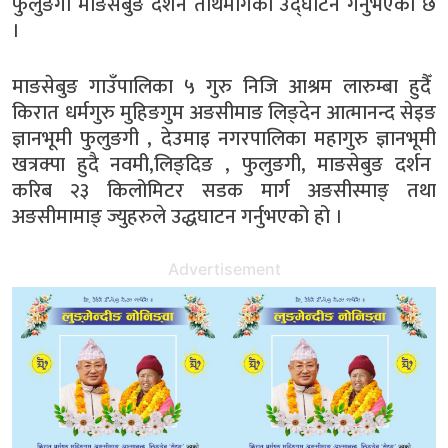
फुलुङगी माङसेबुङ दर्शन तीर्थमार्गको उद्घाटन गर्नुभएको छ
।
माङसेबुङ गाउँपालिका ५ गुरु निजि आश्रम लारुम्बा हुदैँ
किरात धर्मगुरु मुहिङगुम अङसीमाङ लिङ्देन आत्मानन्द सेइङ
ज्ञानभूमी फुलुङगी , देउमाइ नगरपालिका महागुरु ज्ञानभूमी
खत्रक्पा हुदै नवमी,लिङ्दिङ , फुलुङगी, माङसेबुङ दर्शन
करिब २३ किलोमिटर सडक मार्ग अङसीस्माङ् तथा
अङसीमामाङ् ज्युहरुले उद्धघाटन गर्नुभएको हो ।
Advertisement