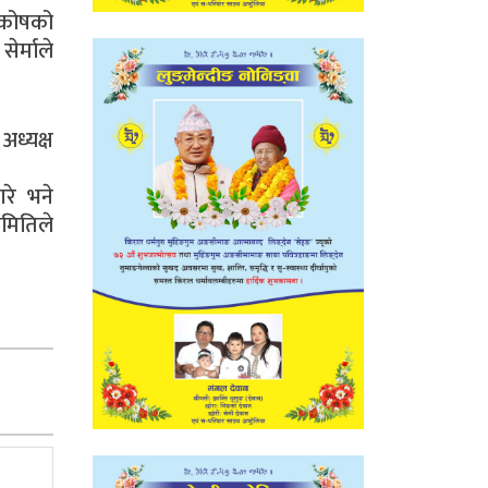
त कोषको
ेर्माले
अध्यक्ष
गरे भने
समितिले