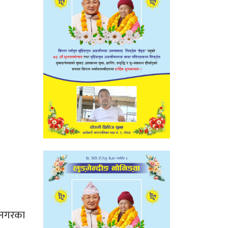
े नगरका