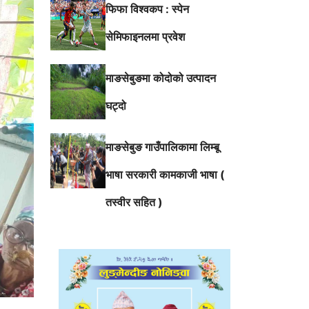
फिफा विश्वकप : स्पेन
सेमिफाइनलमा प्रवेश
माङसेबुङमा कोदोको उत्पादन
घट्दो
माङसेबुङ गाउँपालिकामा लिम्बू
भाषा सरकारी कामकाजी भाषा (
तस्वीर सहित )