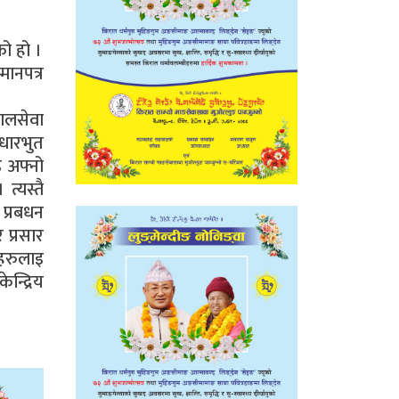
ो हो ।
मानपत्र
ालसेवा
धारभुत
इ अफ्नो
त्यस्तै
 प्रबधन
 प्रसार
िहरुलाइ
न्द्रिय